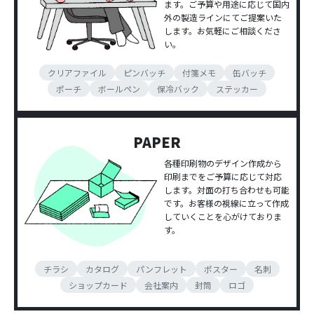
ます。ご予算や用途に応じて国内
外の製造ラインにてご提案いた
します。お気軽にご相談くださ
い。
クリアファイル
ピンバッチ
付箋メモ
缶バッチ
ポーチ
ボールペン
保冷バック
ステッカー
PAPER
各種印刷物のデザイン作成から
印刷までをご予算に応じて対応
します。対面の打ち合わせも可能
です。お客様の視線に立って作成
していくことを心がけておりま
す。
チラシ
カタログ
パンフレット
ポスター
名刺
ショップカード
会社案内
封筒
ロゴ